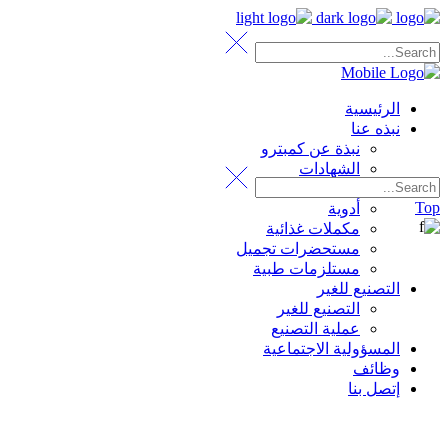
الرئيسية
نبذه عنا
نبذة عن كمبترو
الشهادات
المنتجات
Top
أدوية
مكملات غذائية
مستحضرات تجميل
مستلزمات طبية
التصنيع للغير
التصنيع للغير
عملية التصنيع
المسؤولية الاجتماعية
وظائف
إتصل بنا