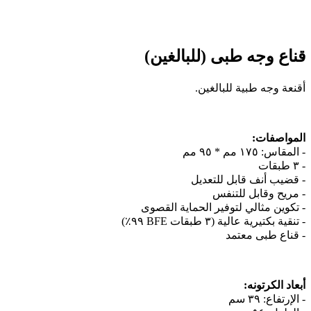
قناع وجه طبى (للبالغين)
أقنعة وجه طبية للبالغين.
المواصفات:
- المقاس: ١٧٥ مم * ٩٥ مم
- ٣ طبقات
- قضيب أنف قابل للتعديل
- مريح وقابل للتنفس
- تكوين مثالي لتوفير الحماية القصوى
- تنقية بكتيرية عالية (٣ طبقات BFE ٩٩٪)
- قناع طبى معتمد
أبعاد الكرتونه:
- الإرتفاع: ٣٩ سم