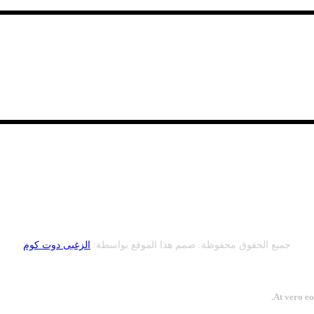
جميع الحقوق محفوظة. صمم هذا الموقع بواسطة:
الزغبى دوت كوم
At vero eo