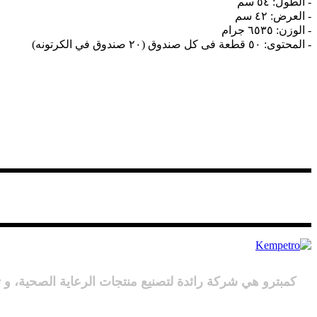
- الطول: ٥٤ سم
- العرض: ٤٢ سم
- الوزن: ٦٥٣٥ جرام
- المحتوى: ٥٠ قطعة فى كل صندوق (٢٠ صندوق في الكرتونه)
كمبترو هي شركة رائدة لتصنيع منتجات الرعاية الصحية، و 