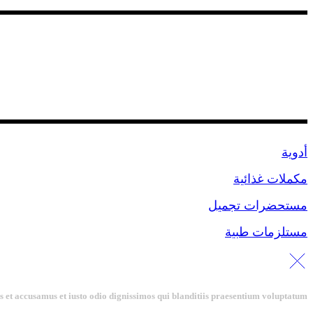
المنتجات
أدوية
مكملات غذائية
مستحضرات تجميل
مستلزمات طبية
s et accusamus et iusto odio dignissimos qui blanditiis praesentium voluptatum.