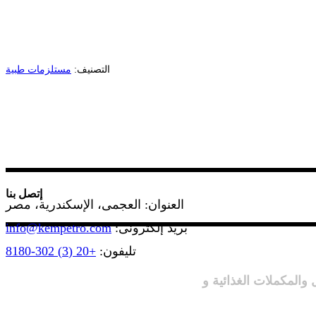
التصنيف:
مستلزمات طبية
إتصل بنا
العنوان: العجمى، الإسكندرية، مصر
بريد إلكترونى:
info@kempetro.com
تليفون:
+20 (3) 302-8180
والمكملات الغذائية و