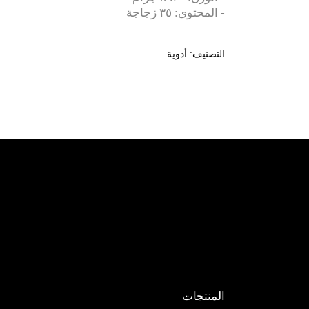
- المحتوى: ٣٥ زجاجة
التصنيف:
أدوية
المنتجات