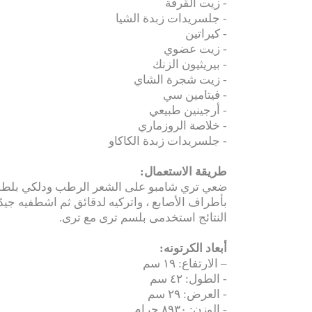
- زيت القرفة
- جلسريدات زبدة الشيا
- كيراتين
- زيت عضوي
- بيريثيون الزنك
- زيت شجرة الشاي
- فيتامين سي
- أرجينين طبيعي
- خلاصة الروزماري
- جلسريدات زبدة الكاكاو
طريقة الاستعمال:
ضعي تري شامبو على الشعر الرطب ودلكي بلطف
بأطراف الأصابع ، واتركيه لدقائق ثم اشطفيه جي
النتائج استخدمى بلسم ترى مع ترى.
أبعاد الكرتونه:
– الارتفاع: ١٩ سم
- الطول: ٤٢ سم
- العرض: ٢٩ سم
- الوزن: ٨٩٣٠ جرام