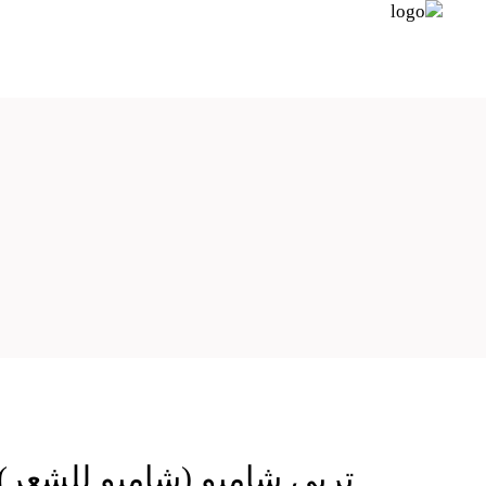
تريى شامبو (شامبو للشعر)