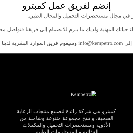
إنضم لفريق عمل كمبترو
در في مجال مستحضرات التجميل والمجال الطبي.
ناء حياتك المهنية ولديك ما يلزم للانضمام إلى فريقنا فتواصل م
يرجى إرسال سيرتك الذاتية بالبريد الإلكترونى إلى info@kempetro.com و
كمبترو هي شركة رائدة لتصنيع منتجات الرعاية
الصحية، و تنتج مجموعة متنوعة وشاملة من
الأدوية ومستحضرات التجميل والمكملات
الغذائية و المستلزمات الطبية.