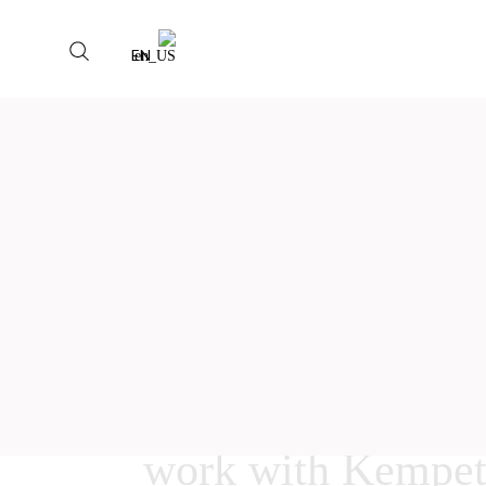
EN
work with Kempet